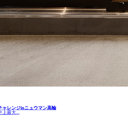
チャレンジinニュウマン高輪
最大...