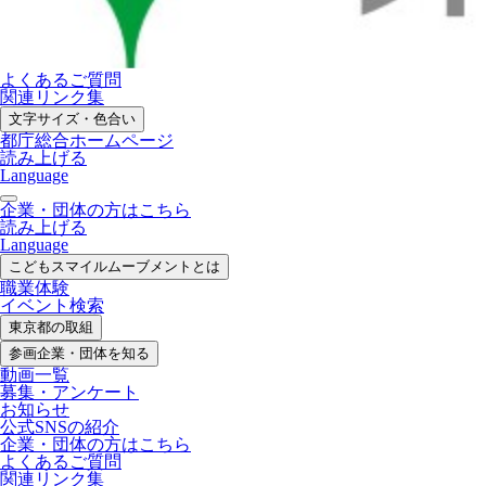
よくあるご質問
関連リンク集
文字サイズ・色合い
都庁総合ホームページ
読み上げる
Language
企業・団体の方はこちら
読み上げる
Language
こどもスマイル
ムーブメントとは
職業体験
イベント検索
東京都の取組
参画企業・
団体を知る
動画一覧
募集・
アンケート
お知らせ
公式SNS
の紹介
企業・団体の方
はこちら
よくあるご質問
関連リンク集