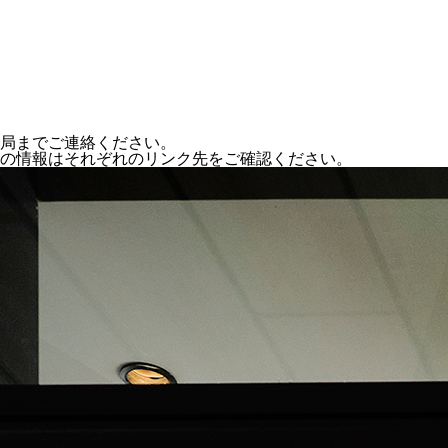
局までご連絡ください。
の情報はそれぞれのリンク先をご確認ください。