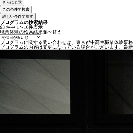
さらに表示
詳しい条件で探す
プログラムの検索結果
93
件中
1〜16件表示
職業体験の検索結果
並べ替え
プログラムに関する問い合わせは、東京都中高生職業体験事務
プログラムの内容は変更になっている場合がございます。最新