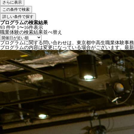
さらに表示
詳しい条件で探す
プログラムの検索結果
93
件中
1〜16件表示
職業体験の検索結果
並べ替え
プログラムに関する問い合わせは、東京都中高生職業体験事務
プログラムの内容は変更になっている場合がございます。最新