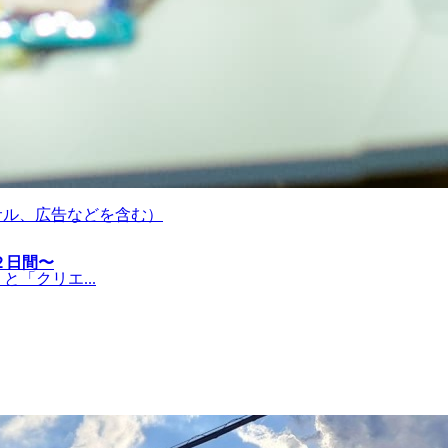
サル、広告などを含む）
２日間〜
「クリエ...