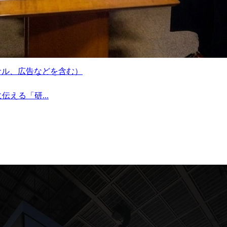
サル、広告などを含む）
える「研...