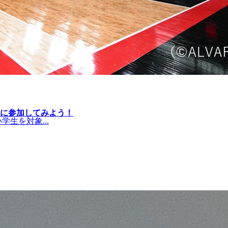
に参加してみよう！
生を対象...