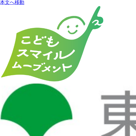
本文へ移動