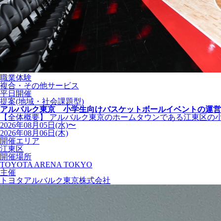
職業体験
複合・その他サービス
平日開催
提案(地域・社会課題型)
アルバルク東京 小学生向けバスケットボールイベントの運営
【全体概要】 アルバルク東京のホームタウンである江東区の小学
2026年08月05日(水)〜
2026年08月06日(木)
開催エリア
江東区
開催場所
TOYOTA ARENA TOKYO
主催
トヨタアルバルク東京株式会社