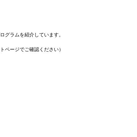
ログラムを紹介しています。
トページでご確認ください）