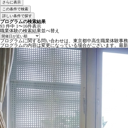
さらに表示
詳しい条件で探す
プログラムの検索結果
93
件中
1〜16件表示
職業体験の検索結果
並べ替え
プログラムに関する問い合わせは、東京都中高生職業体験事務
プログラムの内容は変更になっている場合がございます。最新