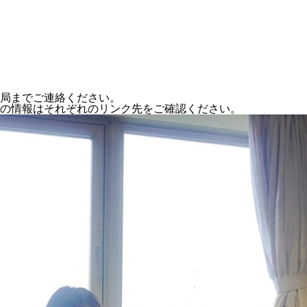
局までご連絡ください。
の情報はそれぞれのリンク先をご確認ください。