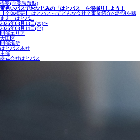
提案(企業課題型)
黄色いバスでおなじみの「はとバス」を深掘りしよう！
【全体概要】 はとバスってどんな会社？事業紹介の説明を踏
まえ、はとバ...
2026年08月13日(木)〜
2026年08月14日(金)
開催エリア
大田区
開催場所
はとバス本社
主催
株式会社はとバス