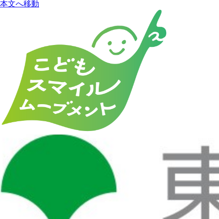
本文へ移動