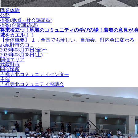
職業体験
公務
提案(地域・社会課題型)
提案(企業課題型)
将来役立つ！地域のコミュニティの学びの場！若者の意見が地
域をカエル！！
【全体概要】 １．全国でも珍しい、自治会、町内会に変わる
武蔵野市のコ...
2026年08月07日(金)〜
2026年08月08日(土)
開催エリア
武蔵野市
開催場所
吉祥寺北コミュニティセンター
主催
吉祥寺北コミュニティ協議会