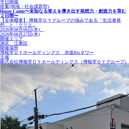
平日開催
提案(地域・社会課題型)
Hasso Camp〜未知なる答えを導き出す発想力・創造力を育む
２日間〜
【全体概要】 博報堂ＤＹグループの強みである「生活者発
想」と「クリエ...
2026年08月06日(木)、
2026年08月27日(木)
開催エリア
港区、江東区
開催場所
博報堂ＤＹホールディングス 赤坂Bizタワー
主催
株式会社博報堂ＤＹホールディングス（博報堂ＤＹグループ）