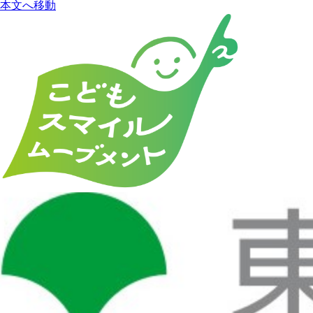
本文へ移動