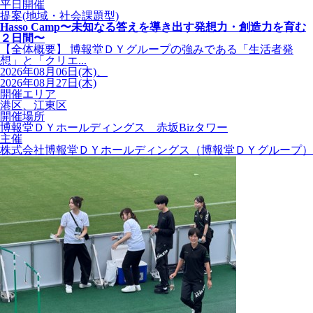
平日開催
提案(地域・社会課題型)
Hasso Camp〜未知なる答えを導き出す発想力・創造力を育む
２日間〜
【全体概要】 博報堂ＤＹグループの強みである「生活者発
想」と「クリエ...
2026年08月06日(木)、
2026年08月27日(木)
開催エリア
港区、江東区
開催場所
博報堂ＤＹホールディングス 赤坂Bizタワー
主催
株式会社博報堂ＤＹホールディングス（博報堂ＤＹグループ）