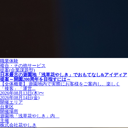
職業体験
複合・その他サービス
提案(企業課題型)
日本最古の遊園地「浅草花やしき」でおもてなし&アイディア
提案～開園200周年を目指すには～
【全体概要】 遊園地内で実際にお客様をご案内し、楽しく
「接客」「運営...
2026年08月13日(木)〜
2026年08月14日(金)
開催エリア
台東区
開催場所
遊園地「浅草花やしき」内
主催
株式会社花やしき