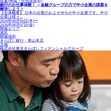
提案(地域・社会課題型)
銀行のお仕事体験！ ～金融グループの力で中小企業の課題を
解決しよう～
【全体概要】 日本の企業のおよそ99％が中小企業です。中小
企業は様々...
2026年08月06日(木)〜
2026年08月07日(金)
開催エリア
港区
開催場所
きらぼし銀行 青山本店
主催
株式会社東京きらぼしフィナンシャルグループ