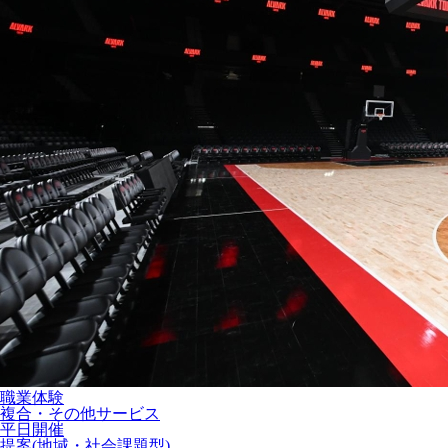
職業体験
複合・その他サービス
平日開催
提案(地域・社会課題型)