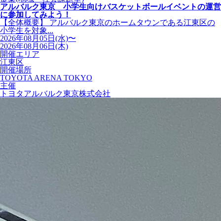
アルバルク東京 小学生向けバスケットボールイベントの運営
に参加してみよう！
【全体概要】 アルバルク東京のホームタウンである江東区の
小学生を対象...
2026年08月05日(水)〜
2026年08月06日(木)
開催エリア
江東区
開催場所
TOYOTA ARENA TOKYO
主催
トヨタアルバルク東京株式会社