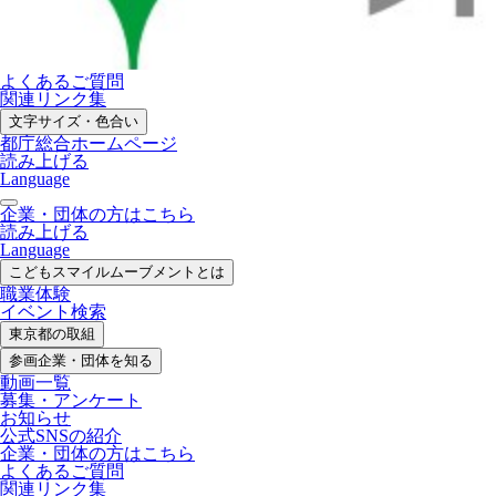
よくあるご質問
関連リンク集
文字サイズ・色合い
都庁総合ホームページ
読み上げる
Language
企業・団体の方はこちら
読み上げる
Language
こどもスマイル
ムーブメントとは
職業体験
イベント検索
東京都の取組
参画企業・
団体を知る
動画一覧
募集・
アンケート
お知らせ
公式SNS
の紹介
企業・団体の方
はこちら
よくあるご質問
関連リンク集