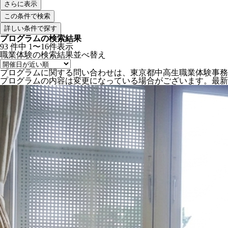
さらに表示
詳しい条件で探す
プログラムの検索結果
93
件中
1〜16件表示
職業体験の検索結果
並べ替え
プログラムに関する問い合わせは、東京都中高生職業体験事務
プログラムの内容は変更になっている場合がございます。最新