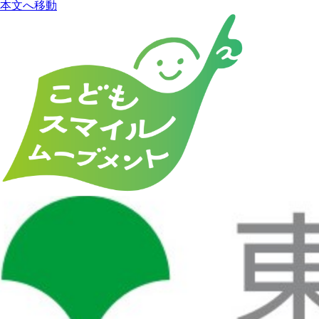
本文へ移動