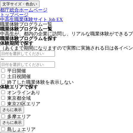
文字サイズ・色合い
都庁総合ホームページ
トップページ
中高生職業体験サイト Job EX
職業体験プログラム一覧
職業体験プログラム一覧
中高生が、都内の企業に訪問し、リアルな職業体験ができるプ
職業体験プログラムを探す
体験期間で探す
（あくまで期間になりますので実際に実施される日は各イベン
～
平日開催
土日祝開催
終了した職業体験を表示しない
体験エリアで探す
オンラインあり
東京都全域
東京23区エリア
さらに表示
多摩エリア
さらに表示
島しょエリア