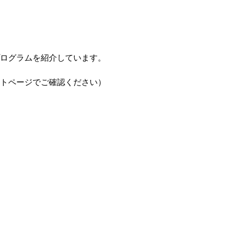
ログラムを紹介しています。
トページでご確認ください）