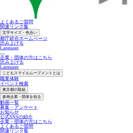
よくあるご質問
関連リンク集
文字サイズ・色合い
都庁総合ホームページ
読み上げる
Language
企業・団体の方はこちら
読み上げる
Language
こどもスマイル
ムーブメントとは
職業体験
イベント検索
東京都の取組
参画企業・
団体を知る
動画一覧
募集・
アンケート
お知らせ
公式SNS
の紹介
企業・団体の方
はこちら
よくあるご質問
関連リンク集