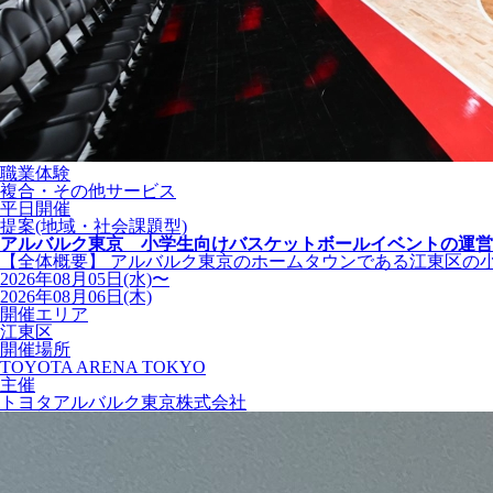
職業体験
複合・その他サービス
平日開催
提案(地域・社会課題型)
アルバルク東京 小学生向けバスケットボールイベントの運営
【全体概要】 アルバルク東京のホームタウンである江東区の小学
2026年08月05日(水)〜
2026年08月06日(木)
開催エリア
江東区
開催場所
TOYOTA ARENA TOKYO
主催
トヨタアルバルク東京株式会社