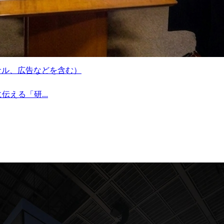
サル、広告などを含む）
える「研...