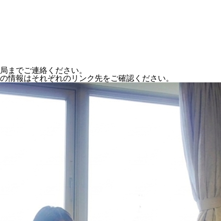
局までご連絡ください。
の情報はそれぞれのリンク先をご確認ください。