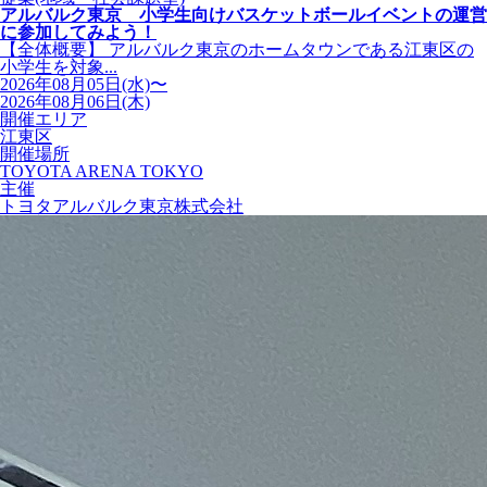
アルバルク東京 小学生向けバスケットボールイベントの運営
に参加してみよう！
【全体概要】 アルバルク東京のホームタウンである江東区の
小学生を対象...
2026年08月05日(水)〜
2026年08月06日(木)
開催エリア
江東区
開催場所
TOYOTA ARENA TOKYO
主催
トヨタアルバルク東京株式会社