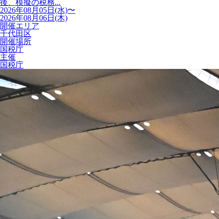
後、模擬の税務...
2026年08月05日(水)〜
2026年08月06日(木)
開催エリア
千代田区
開催場所
国税庁
主催
国税庁