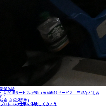
職業体験
生活関連サービス,娯楽（家庭向けサービス、芸能などを含
む）
提案(企業課題型)
プロレスの仕事を体験してみよう