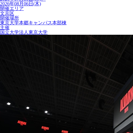
2026年08月06日(木)
開催エリア
文京区
開催場所
東京大学本郷キャンパス本部棟
主催
国立大学法人東京大学