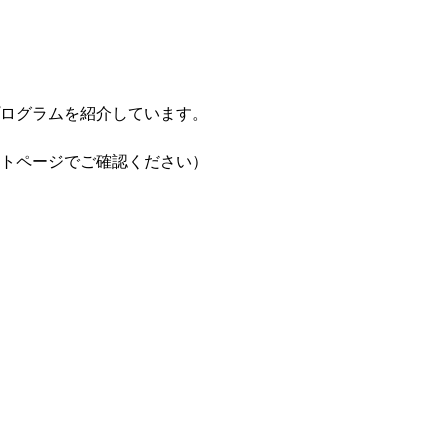
ログラムを紹介しています。
トページでご確認ください）