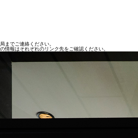
局までご連絡ください。
の情報はそれぞれのリンク先をご確認ください。