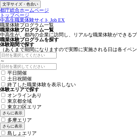
文字サイズ・色合い
都庁総合ホームページ
トップページ
中高生職業体験サイト Job EX
職業体験プログラム一覧
職業体験プログラム一覧
中高生が、都内の企業に訪問し、リアルな職業体験ができるプ
職業体験プログラムを探す
体験期間で探す
（あくまで期間になりますので実際に実施される日は各イベン
～
平日開催
土日祝開催
終了した職業体験を表示しない
体験エリアで探す
オンラインあり
東京都全域
東京23区エリア
さらに表示
多摩エリア
さらに表示
島しょエリア