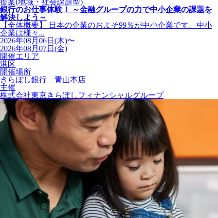
提案(地域・社会課題型)
銀行のお仕事体験！ ～金融グループの力で中小企業の課題を
解決しよう～
【全体概要】 日本の企業のおよそ99％が中小企業です。中小
企業は様々...
2026年08月06日(木)〜
2026年08月07日(金)
開催エリア
港区
開催場所
きらぼし銀行 青山本店
主催
株式会社東京きらぼしフィナンシャルグループ