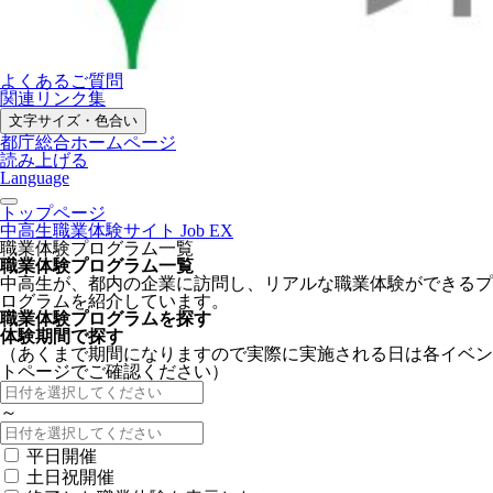
よくあるご質問
関連リンク集
文字サイズ・色合い
都庁総合ホームページ
読み上げる
Language
トップページ
中高生職業体験サイト Job EX
職業体験プログラム一覧
職業体験プログラム一覧
中高生が、都内の企業に訪問し、リアルな職業体験ができるプ
ログラムを紹介しています。
職業体験プログラムを探す
体験期間で探す
（あくまで期間になりますので実際に実施される日は各イベン
トページでご確認ください）
～
平日開催
土日祝開催