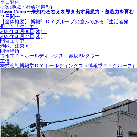
平日開催
提案(地域・社会課題型)
Hasso Camp〜未知なる答えを導き出す発想力・創造力を育む
２日間〜
【全体概要】 博報堂ＤＹグループの強みである「生活者発
想」と「クリエ...
2026年08月06日(木)、
2026年08月27日(木)
開催エリア
港区、江東区
開催場所
博報堂ＤＹホールディングス 赤坂Bizタワー
主催
株式会社博報堂ＤＹホールディングス（博報堂ＤＹグループ）