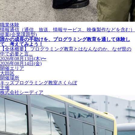
職業体験
情報通信（通信、放送、情報サービス、映像製作などを含む）
提案(企業課題型)
誰かの成長の手助けを、プログラミング教育を通して体験し
て、考えてみよう！
【全体概要】 プログラミング教育とはなんなのか、なぜ世の
中で必要と言...
2026年08月13日(木)〜
2026年08月14日(金)
開催エリア
大田区
開催場所
キッズプログラミング教室さくらぼ
主催
株式会社シーディア