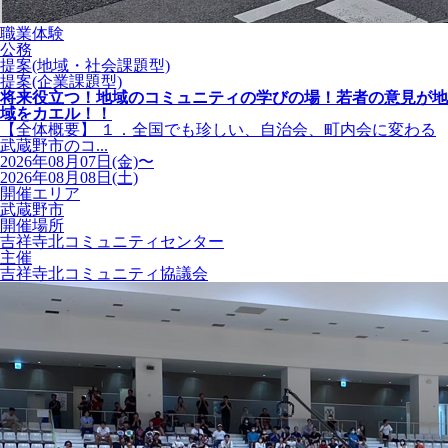
職業体験
公務
提案(地域・社会課題型)
提案(企業課題型)
将来役立つ！地域のコミュニティの学びの場！若者の意見が地
域をカエル！！
【全体概要】 １．全国でも珍しい、自治会、町内会に変わる
武蔵野市のコ...
2026年08月07日(金)〜
2026年08月08日(土)
開催エリア
武蔵野市
開催場所
吉祥寺北コミュニティセンター
主催
吉祥寺北コミュニティ協議会