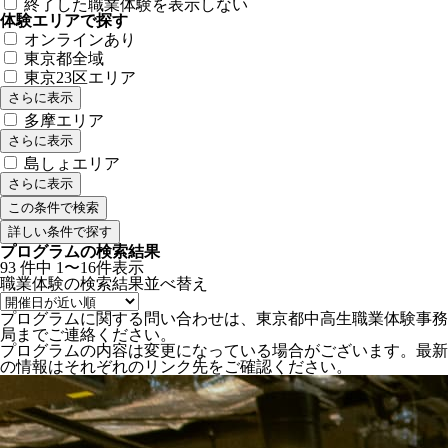
終了した職業体験を表示しない
体験エリアで探す
オンラインあり
東京都全域
東京23区エリア
さらに表示
多摩エリア
さらに表示
島しょエリア
さらに表示
詳しい条件で探す
プログラムの検索結果
93
件中
1〜16件表示
職業体験の検索結果
並べ替え
プログラムに関する問い合わせは、東京都中高生職業体験事務
局までご連絡ください。
プログラムの内容は変更になっている場合がございます。最新
の情報はそれぞれのリンク先をご確認ください。