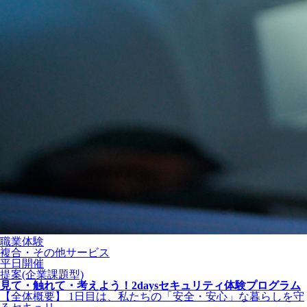
職業体験
複合・その他サービス
平日開催
提案(企業課題型)
見て・触れて・考えよう！2daysセキュリティ体験プログラム
【全体概要】 1日目は、私たちの「安全・安心」な暮らしを守