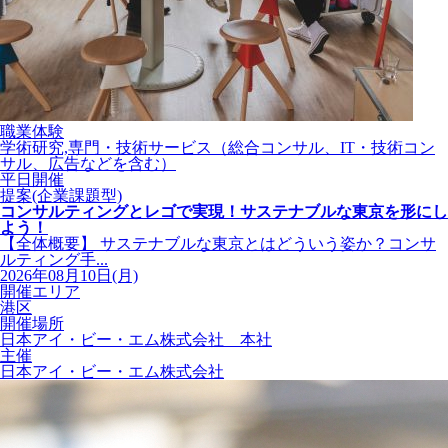
職業体験
学術研究,専門・技術サービス（総合コンサル、IT・技術コン
サル、広告などを含む）
平日開催
提案(企業課題型)
コンサルティングとレゴで実現！サステナブルな東京を形にし
よう！
【全体概要】 サステナブルな東京とはどういう姿か？コンサ
ルティング手...
2026年08月10日(月)
開催エリア
港区
開催場所
日本アイ・ビー・エム株式会社 本社
主催
日本アイ・ビー・エム株式会社