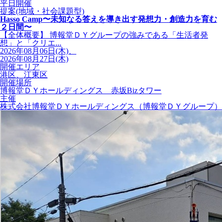
平日開催
提案(地域・社会課題型)
Hasso Camp〜未知なる答えを導き出す発想力・創造力を育む
２日間〜
【全体概要】 博報堂ＤＹグループの強みである「生活者発
想」と「クリエ...
2026年08月06日(木)、
2026年08月27日(木)
開催エリア
港区、江東区
開催場所
博報堂ＤＹホールディングス 赤坂Bizタワー
主催
株式会社博報堂ＤＹホールディングス（博報堂ＤＹグループ）