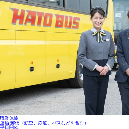
職業体験
運輸,郵便（航空、鉄道、バスなどを含む）
平日開催