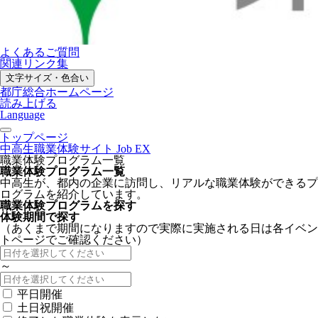
よくあるご質問
関連リンク集
文字サイズ・色合い
都庁総合ホームページ
読み上げる
Language
トップページ
中高生職業体験サイト Job EX
職業体験プログラム一覧
職業体験プログラム一覧
中高生が、都内の企業に訪問し、リアルな職業体験ができるプ
ログラムを紹介しています。
職業体験プログラムを探す
体験期間で探す
（あくまで期間になりますので実際に実施される日は各イベン
トページでご確認ください）
～
平日開催
土日祝開催