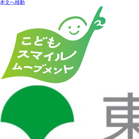
本文へ移動