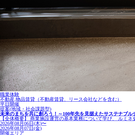
職業体験
不動産,物品賃貸（不動産賃貸、リース会社などを含む）
平日開催
提案(地域・社会課題型)
未来のまちを共に創ろう！～100年先を見据えたサステナブル
【全体概要】 商業施設運営の基本業務について学び、 ルミネ史上
2026年08月06日(木)〜
2026年08月07日(金)
開催エリア