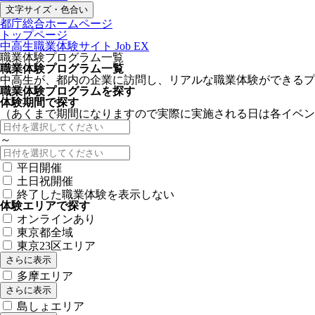
文字サイズ・色合い
都庁総合ホームページ
トップページ
中高生職業体験サイト Job EX
職業体験プログラム一覧
職業体験プログラム一覧
中高生が、都内の企業に訪問し、リアルな職業体験ができるプ
職業体験プログラムを探す
体験期間で探す
（あくまで期間になりますので実際に実施される日は各イベン
～
平日開催
土日祝開催
終了した職業体験を表示しない
体験エリアで探す
オンラインあり
東京都全域
東京23区エリア
さらに表示
多摩エリア
さらに表示
島しょエリア