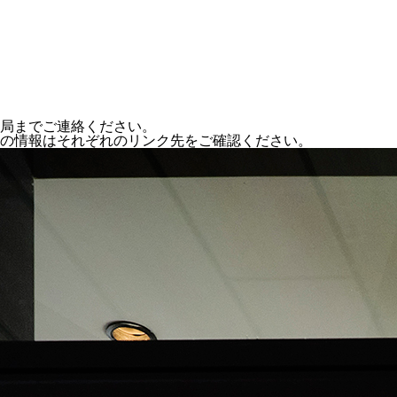
局までご連絡ください。
の情報はそれぞれのリンク先をご確認ください。