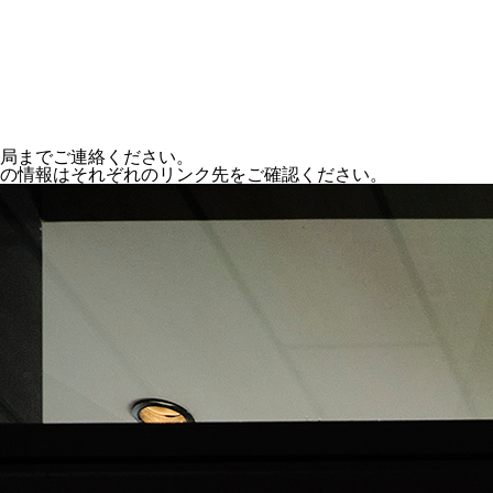
局までご連絡ください。
の情報はそれぞれのリンク先をご確認ください。