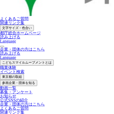
よくあるご質問
関連リンク集
文字サイズ・色合い
都庁総合ホームページ
読み上げる
Language
企業・団体の方はこちら
読み上げる
Language
こどもスマイル
ムーブメントとは
職業体験
イベント検索
東京都の取組
参画企業・
団体を知る
動画一覧
募集・
アンケート
お知らせ
公式SNS
の紹介
企業・団体の方
はこちら
よくあるご質問
関連リンク集