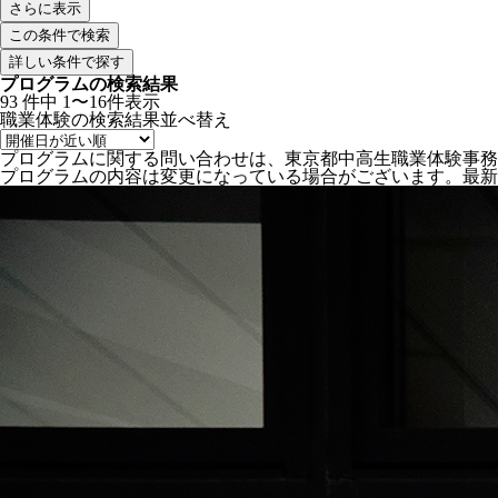
さらに表示
詳しい条件で探す
プログラムの検索結果
93
件中
1〜16件表示
職業体験の検索結果
並べ替え
プログラムに関する問い合わせは、東京都中高生職業体験事務
プログラムの内容は変更になっている場合がございます。最新