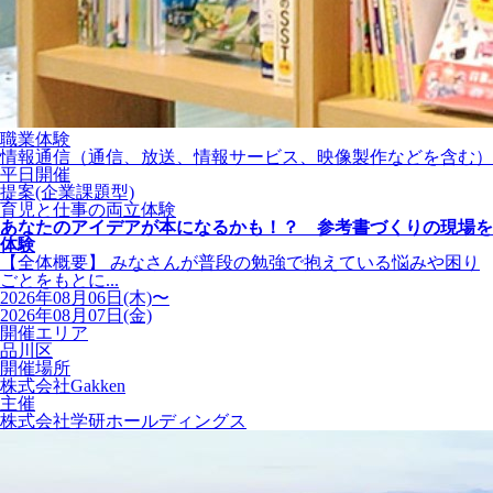
職業体験
情報通信（通信、放送、情報サービス、映像製作などを含む）
平日開催
提案(企業課題型)
育児と仕事の両立体験
あなたのアイデアが本になるかも！？ 参考書づくりの現場を
体験
【全体概要】 みなさんが普段の勉強で抱えている悩みや困り
ごとをもとに...
2026年08月06日(木)〜
2026年08月07日(金)
開催エリア
品川区
開催場所
株式会社Gakken
主催
株式会社学研ホールディングス