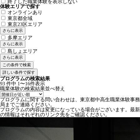
終了した職業体験を表示しない
体験エリアで探す
オンラインあり
東京都全域
東京23区エリア
さらに表示
多摩エリア
さらに表示
島しょエリア
さらに表示
詳しい条件で探す
プログラムの検索結果
93
件中
1〜16件表示
職業体験の検索結果
並べ替え
プログラムに関する問い合わせは、東京都中高生職業体験事務
局までご連絡ください。
プログラムの内容は変更になっている場合がございます。最新
の情報はそれぞれのリンク先をご確認ください。