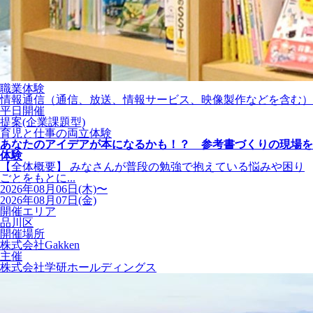
職業体験
情報通信（通信、放送、情報サービス、映像製作などを含む）
平日開催
提案(企業課題型)
育児と仕事の両立体験
あなたのアイデアが本になるかも！？ 参考書づくりの現場を
体験
【全体概要】 みなさんが普段の勉強で抱えている悩みや困り
ごとをもとに...
2026年08月06日(木)〜
2026年08月07日(金)
開催エリア
品川区
開催場所
株式会社Gakken
主催
株式会社学研ホールディングス