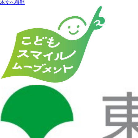
本文へ移動