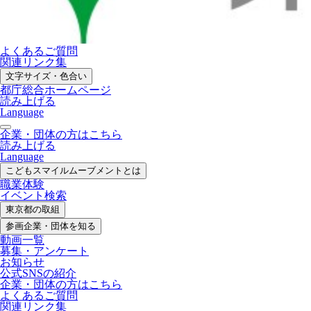
よくあるご質問
関連リンク集
文字サイズ・色合い
都庁総合ホームページ
読み上げる
Language
企業・団体の方はこちら
読み上げる
Language
こどもスマイル
ムーブメントとは
職業体験
イベント検索
東京都の取組
参画企業・
団体を知る
動画一覧
募集・
アンケート
お知らせ
公式SNS
の紹介
企業・団体の方
はこちら
よくあるご質問
関連リンク集