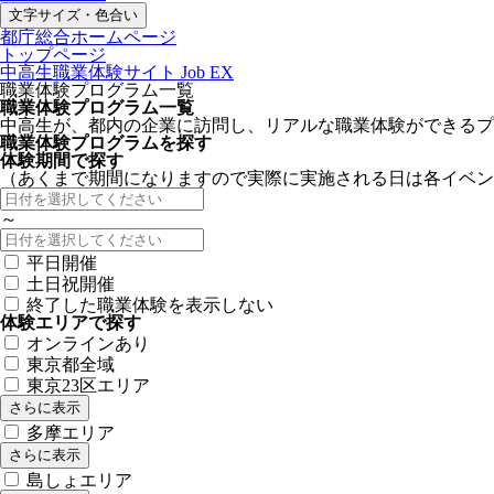
文字サイズ・色合い
都庁総合ホームページ
トップページ
中高生職業体験サイト Job EX
職業体験プログラム一覧
職業体験プログラム一覧
中高生が、都内の企業に訪問し、リアルな職業体験ができるプ
職業体験プログラムを探す
体験期間で探す
（あくまで期間になりますので実際に実施される日は各イベン
～
平日開催
土日祝開催
終了した職業体験を表示しない
体験エリアで探す
オンラインあり
東京都全域
東京23区エリア
さらに表示
多摩エリア
さらに表示
島しょエリア