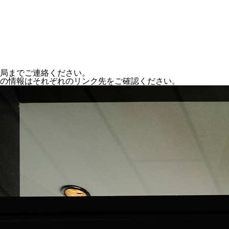
局までご連絡ください。
の情報はそれぞれのリンク先をご確認ください。