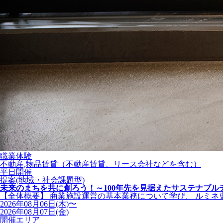
職業体験
不動産,物品賃貸（不動産賃貸、リース会社などを含む）
平日開催
提案(地域・社会課題型)
未来のまちを共に創ろう！～100年先を見据えたサステナブル
【全体概要】 商業施設運営の基本業務について学び、 ルミネ史上
2026年08月06日(木)〜
2026年08月07日(金)
開催エリア