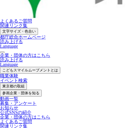
よくあるご質問
関連リンク集
文字サイズ・色合い
都庁総合ホームページ
読み上げる
Language
企業・団体の方はこちら
読み上げる
Language
こどもスマイル
ムーブメントとは
職業体験
イベント検索
東京都の取組
参画企業・
団体を知る
動画一覧
募集・
アンケート
お知らせ
公式SNS
の紹介
企業・団体の方
はこちら
よくあるご質問
関連リンク集