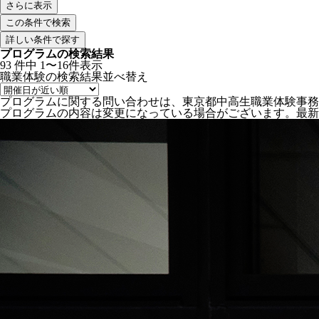
さらに表示
詳しい条件で探す
プログラムの検索結果
93
件中
1〜16件表示
職業体験の検索結果
並べ替え
プログラムに関する問い合わせは、東京都中高生職業体験事務
プログラムの内容は変更になっている場合がございます。最新