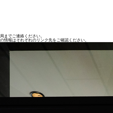
局までご連絡ください。
の情報はそれぞれのリンク先をご確認ください。