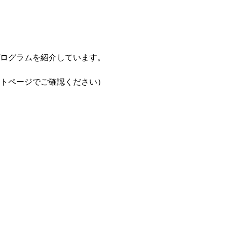
ログラムを紹介しています。
トページでご確認ください）