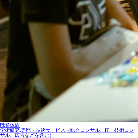
職業体験
学術研究,専門・技術サービス（総合コンサル、IT・技術コン
サル、広告などを含む）