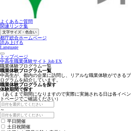
よくあるご質問
関連リンク集
文字サイズ・色合い
都庁総合ホームページ
読み上げる
Language
トップページ
中高生職業体験サイト Job EX
職業体験プログラム一覧
職業体験プログラム一覧
中高生が、都内の企業に訪問し、リアルな職業体験ができるプ
ログラムを紹介しています。
職業体験プログラムを探す
体験期間で探す
（あくまで期間になりますので実際に実施される日は各イベン
トページでご確認ください）
～
平日開催
土日祝開催