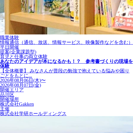
職業体験
情報通信（通信、放送、情報サービス、映像製作などを含む）
平日開催
提案(企業課題型)
育児と仕事の両立体験
あなたのアイデアが本になるかも！？ 参考書づくりの現場を
体験
【全体概要】 みなさんが普段の勉強で抱えている悩みや困り
ごとをもとに...
2026年08月06日(木)〜
2026年08月07日(金)
開催エリア
品川区
開催場所
株式会社Gakken
主催
株式会社学研ホールディングス