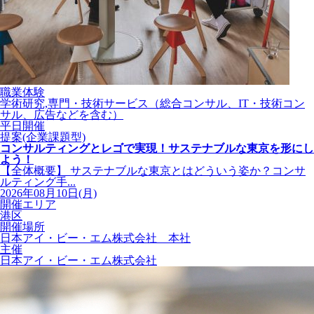
職業体験
学術研究,専門・技術サービス（総合コンサル、IT・技術コン
サル、広告などを含む）
平日開催
提案(企業課題型)
コンサルティングとレゴで実現！サステナブルな東京を形にし
よう！
【全体概要】 サステナブルな東京とはどういう姿か？コンサ
ルティング手...
2026年08月10日(月)
開催エリア
港区
開催場所
日本アイ・ビー・エム株式会社 本社
主催
日本アイ・ビー・エム株式会社