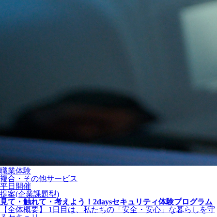
職業体験
複合・その他サービス
平日開催
提案(企業課題型)
見て・触れて・考えよう！2daysセキュリティ体験プログラム
【全体概要】 1日目は、私たちの「安全・安心」な暮らしを守