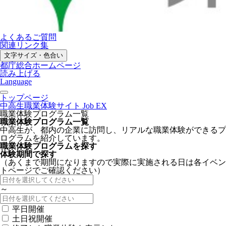
よくあるご質問
関連リンク集
文字サイズ・色合い
都庁総合ホームページ
読み上げる
Language
トップページ
中高生職業体験サイト Job EX
職業体験プログラム一覧
職業体験プログラム一覧
中高生が、都内の企業に訪問し、リアルな職業体験ができるプ
ログラムを紹介しています。
職業体験プログラムを探す
体験期間で探す
（あくまで期間になりますので実際に実施される日は各イベン
トページでご確認ください）
～
平日開催
土日祝開催