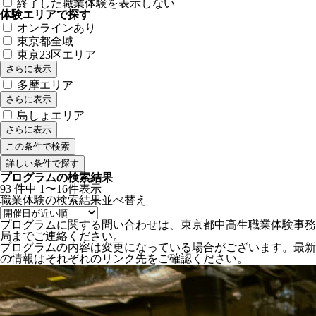
終了した職業体験を表示しない
体験エリアで探す
オンラインあり
東京都全域
東京23区エリア
さらに表示
多摩エリア
さらに表示
島しょエリア
さらに表示
詳しい条件で探す
プログラムの検索結果
93
件中
1〜16件表示
職業体験の検索結果
並べ替え
プログラムに関する問い合わせは、東京都中高生職業体験事務
局までご連絡ください。
プログラムの内容は変更になっている場合がございます。最新
の情報はそれぞれのリンク先をご確認ください。