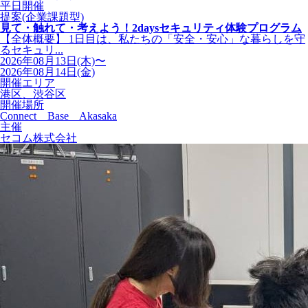
平日開催
提案(企業課題型)
見て・触れて・考えよう！2daysセキュリティ体験プログラム
【全体概要】 1日目は、私たちの「安全・安心」な暮らしを守
るセキュリ...
2026年08月13日(木)〜
2026年08月14日(金)
開催エリア
港区、渋谷区
開催場所
Connect Base Akasaka
主催
セコム株式会社