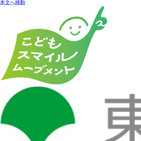
本文へ移動