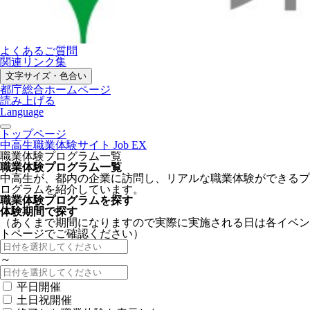
よくあるご質問
関連リンク集
文字サイズ・色合い
都庁総合ホームページ
読み上げる
Language
トップページ
中高生職業体験サイト Job EX
職業体験プログラム一覧
職業体験プログラム一覧
中高生が、都内の企業に訪問し、リアルな職業体験ができるプ
ログラムを紹介しています。
職業体験プログラムを探す
体験期間で探す
（あくまで期間になりますので実際に実施される日は各イベン
トページでご確認ください）
～
平日開催
土日祝開催