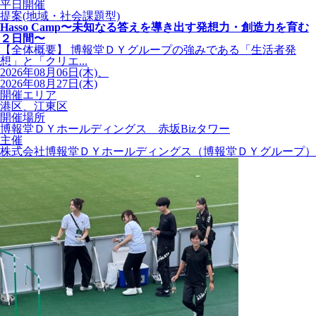
平日開催
提案(地域・社会課題型)
Hasso Camp〜未知なる答えを導き出す発想力・創造力を育む
２日間〜
【全体概要】 博報堂ＤＹグループの強みである「生活者発
想」と「クリエ...
2026年08月06日(木)、
2026年08月27日(木)
開催エリア
港区、江東区
開催場所
博報堂ＤＹホールディングス 赤坂Bizタワー
主催
株式会社博報堂ＤＹホールディングス（博報堂ＤＹグループ）