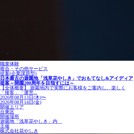
職業体験
複合・その他サービス
提案(企業課題型)
日本最古の遊園地「浅草花やしき」でおもてなし&アイディア
提案～開園200周年を目指すには～
【全体概要】 遊園地内で実際にお客様をご案内し、楽しく
「接客」「運営...
2026年08月13日(木)〜
2026年08月14日(金)
開催エリア
台東区
開催場所
遊園地「浅草花やしき」内
主催
株式会社花やしき