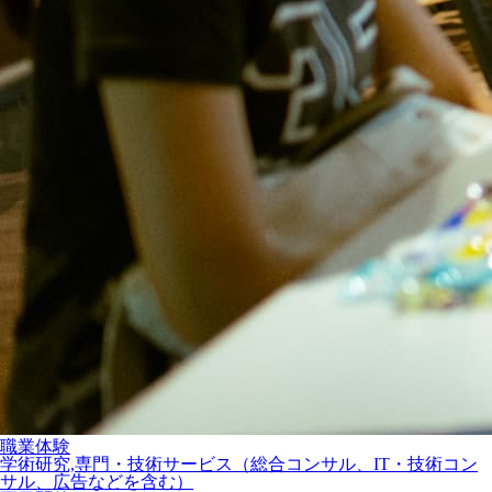
職業体験
学術研究,専門・技術サービス（総合コンサル、IT・技術コン
サル、広告などを含む）