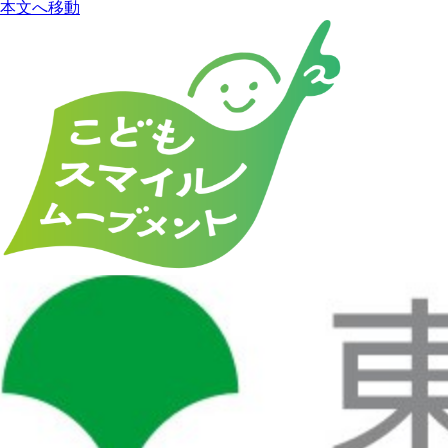
本文へ移動