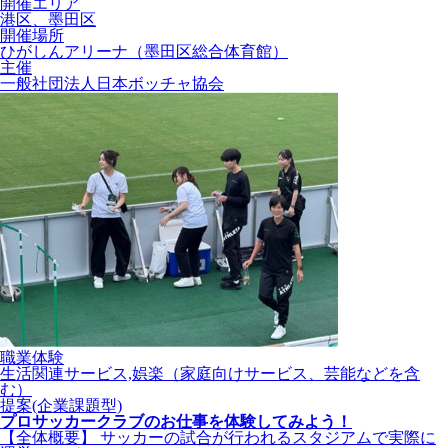
開催エリア
港区、墨田区
開催場所
ひがしんアリーナ（墨田区総合体育館）
主催
一般社団法人日本ボッチャ協会
職業体験
生活関連サービス,娯楽（家庭向けサービス、芸能などを含
む）
提案(企業課題型)
プロサッカークラブのお仕事を体験してみよう！
【全体概要】 サッカーの試合が行われるスタジアムで実際に