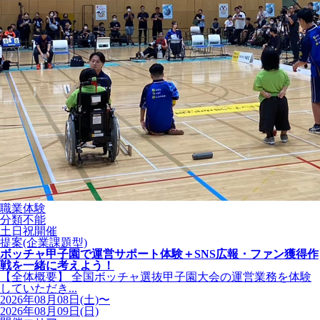
職業体験
分類不能
土日祝開催
提案(企業課題型)
ボッチャ甲子園で運営サポート体験＋SNS広報・ファン獲得作
戦を一緒に考えよう！
【全体概要】 全国ボッチャ選抜甲子園大会の運営業務を体験
していただき...
2026年08月08日(土)〜
2026年08月09日(日)