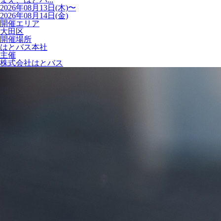
2026年08月13日(木)〜
2026年08月14日(金)
開催エリア
大田区
開催場所
はとバス本社
主催
株式会社はとバス