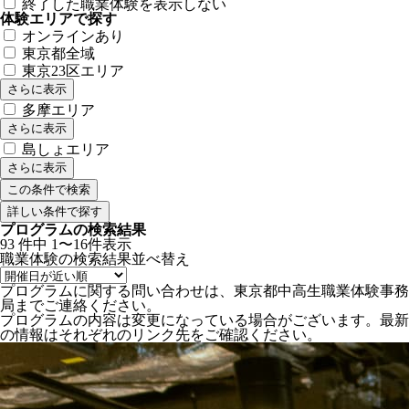
終了した職業体験を表示しない
体験エリアで探す
オンラインあり
東京都全域
東京23区エリア
さらに表示
多摩エリア
さらに表示
島しょエリア
さらに表示
詳しい条件で探す
プログラムの検索結果
93
件中
1〜16件表示
職業体験の検索結果
並べ替え
プログラムに関する問い合わせは、東京都中高生職業体験事務
局までご連絡ください。
プログラムの内容は変更になっている場合がございます。最新
の情報はそれぞれのリンク先をご確認ください。