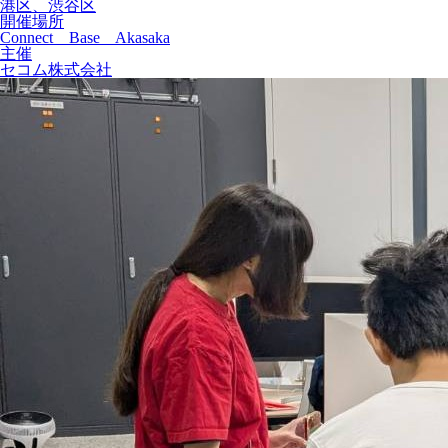
港区、渋谷区
開催場所
Connect Base Akasaka
主催
セコム株式会社