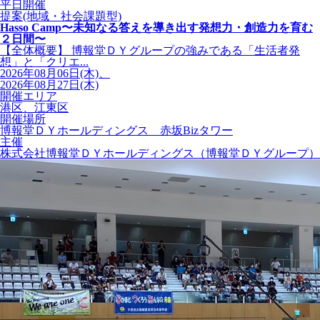
平日開催
提案(地域・社会課題型)
Hasso Camp〜未知なる答えを導き出す発想力・創造力を育む
２日間〜
【全体概要】 博報堂ＤＹグループの強みである「生活者発
想」と「クリエ...
2026年08月06日(木)、
2026年08月27日(木)
開催エリア
港区、江東区
開催場所
博報堂ＤＹホールディングス 赤坂Bizタワー
主催
株式会社博報堂ＤＹホールディングス（博報堂ＤＹグループ）