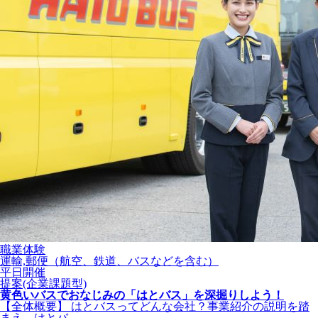
職業体験
運輸,郵便（航空、鉄道、バスなどを含む）
平日開催
提案(企業課題型)
黄色いバスでおなじみの「はとバス」を深掘りしよう！
【全体概要】 はとバスってどんな会社？事業紹介の説明を踏
まえ、はとバ...