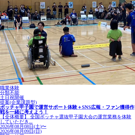
職業体験
分類不能
土日祝開催
提案(企業課題型)
ボッチャ甲子園で運営サポート体験＋SNS広報・ファン獲得作
戦を一緒に考えよう！
【全体概要】 全国ボッチャ選抜甲子園大会の運営業務を体験
していただき...
2026年08月08日(土)〜
2026年08月09日(日)