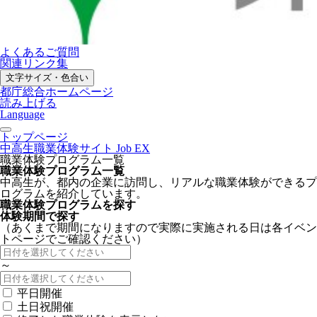
よくあるご質問
関連リンク集
文字サイズ・色合い
都庁総合ホームページ
読み上げる
Language
トップページ
中高生職業体験サイト Job EX
職業体験プログラム一覧
職業体験プログラム一覧
中高生が、都内の企業に訪問し、リアルな職業体験ができるプ
ログラムを紹介しています。
職業体験プログラムを探す
体験期間で探す
（あくまで期間になりますので実際に実施される日は各イベン
トページでご確認ください）
～
平日開催
土日祝開催