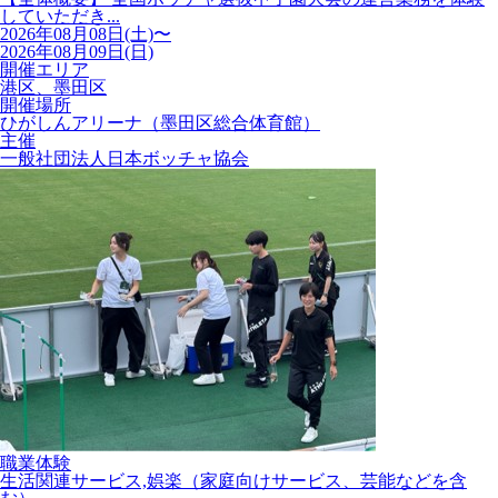
していただき...
2026年08月08日(土)〜
2026年08月09日(日)
開催エリア
港区、墨田区
開催場所
ひがしんアリーナ（墨田区総合体育館）
主催
一般社団法人日本ボッチャ協会
職業体験
生活関連サービス,娯楽（家庭向けサービス、芸能などを含