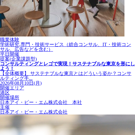
職業体験
学術研究,専門・技術サービス（総合コンサル、IT・技術コン
サル、広告などを含む）
平日開催
提案(企業課題型)
コンサルティングとレゴで実現！サステナブルな東京を形にし
よう！
【全体概要】 サステナブルな東京とはどういう姿か？コンサ
ルティング手...
2026年08月10日(月)
開催エリア
港区
開催場所
日本アイ・ビー・エム株式会社 本社
主催
日本アイ・ビー・エム株式会社