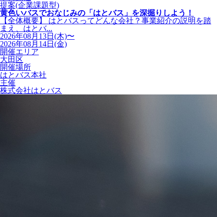
提案(企業課題型)
黄色いバスでおなじみの「はとバス」を深掘りしよう！
【全体概要】 はとバスってどんな会社？事業紹介の説明を踏
まえ、はとバ...
2026年08月13日(木)〜
2026年08月14日(金)
開催エリア
大田区
開催場所
はとバス本社
主催
株式会社はとバス