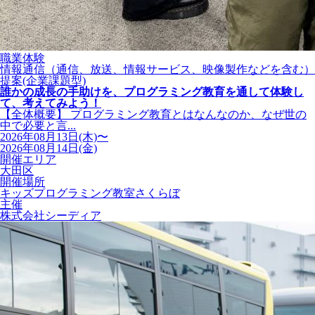
職業体験
情報通信（通信、放送、情報サービス、映像製作などを含む）
提案(企業課題型)
誰かの成長の手助けを、プログラミング教育を通して体験し
て、考えてみよう！
【全体概要】 プログラミング教育とはなんなのか、なぜ世の
中で必要と言...
2026年08月13日(木)〜
2026年08月14日(金)
開催エリア
大田区
開催場所
キッズプログラミング教室さくらぼ
主催
株式会社シーディア