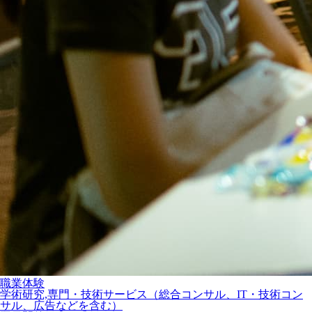
職業体験
学術研究,専門・技術サービス（総合コンサル、IT・技術コン
サル、広告などを含む）