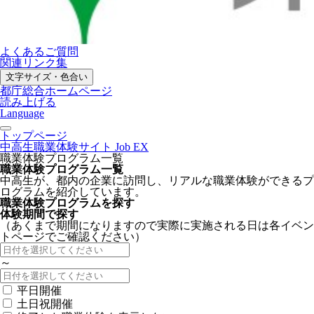
よくあるご質問
関連リンク集
文字サイズ・色合い
都庁総合ホームページ
読み上げる
Language
トップページ
中高生職業体験サイト Job EX
職業体験プログラム一覧
職業体験プログラム一覧
中高生が、都内の企業に訪問し、リアルな職業体験ができるプ
ログラムを紹介しています。
職業体験プログラムを探す
体験期間で探す
（あくまで期間になりますので実際に実施される日は各イベン
トページでご確認ください）
～
平日開催
土日祝開催