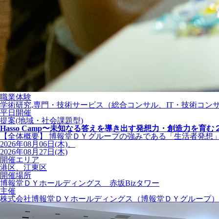
職業体験
学術研究,専門・技術サービス（総合コンサル、IT・技術コン
平日開催
提案(地域・社会課題型)
Hasso Camp〜未知なる答えを導き出す発想力・創造力を育む
【全体概要】 博報堂ＤＹグループの強みである「生活者発想」と
2026年08月06日(木)、
2026年08月27日(木)
開催エリア
港区、江東区
開催場所
博報堂ＤＹホールディングス 赤坂Bizタワー
主催
株式会社博報堂ＤＹホールディングス（博報堂ＤＹグループ）