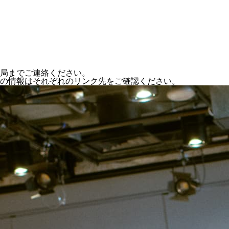
局までご連絡ください。
の情報はそれぞれのリンク先をご確認ください。