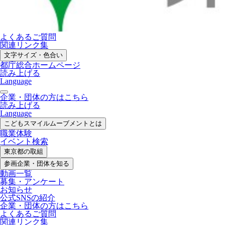
よくあるご質問
関連リンク集
文字サイズ・色合い
都庁総合ホームページ
読み上げる
Language
企業・団体の方はこちら
読み上げる
Language
こどもスマイル
ムーブメントとは
職業体験
イベント検索
東京都の取組
参画企業・
団体を知る
動画一覧
募集・
アンケート
お知らせ
公式SNS
の紹介
企業・団体の方
はこちら
よくあるご質問
関連リンク集