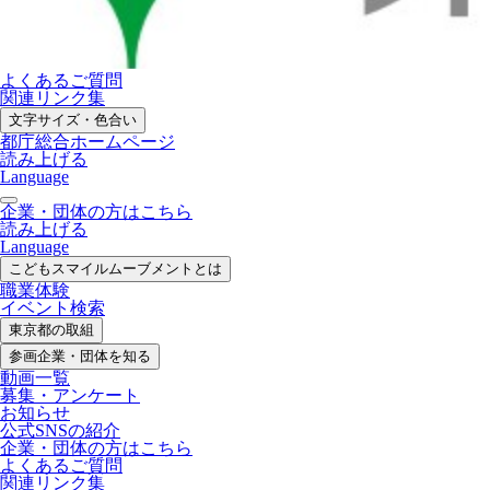
よくあるご質問
関連リンク集
文字サイズ・色合い
都庁総合ホームページ
読み上げる
Language
企業・団体の方はこちら
読み上げる
Language
こどもスマイル
ムーブメントとは
職業体験
イベント検索
東京都の取組
参画企業・
団体を知る
動画一覧
募集・
アンケート
お知らせ
公式SNS
の紹介
企業・団体の方
はこちら
よくあるご質問
関連リンク集