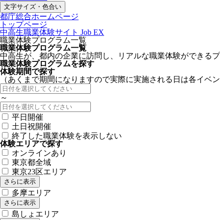
文字サイズ・色合い
都庁総合ホームページ
トップページ
中高生職業体験サイト Job EX
職業体験プログラム一覧
職業体験プログラム一覧
中高生が、都内の企業に訪問し、リアルな職業体験ができるプ
職業体験プログラムを探す
体験期間で探す
（あくまで期間になりますので実際に実施される日は各イベン
～
平日開催
土日祝開催
終了した職業体験を表示しない
体験エリアで探す
オンラインあり
東京都全域
東京23区エリア
さらに表示
多摩エリア
さらに表示
島しょエリア