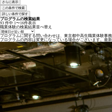
さらに表示
詳しい条件で探す
プログラムの検索結果
93
件中
1〜16件表示
職業体験の検索結果
並べ替え
プログラムに関する問い合わせは、東京都中高生職業体験事務
プログラムの内容は変更になっている場合がございます。最新