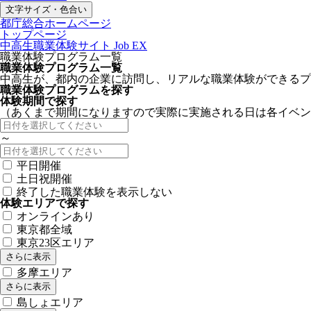
文字サイズ・色合い
都庁総合ホームページ
トップページ
中高生職業体験サイト Job EX
職業体験プログラム一覧
職業体験プログラム一覧
中高生が、都内の企業に訪問し、リアルな職業体験ができるプ
職業体験プログラムを探す
体験期間で探す
（あくまで期間になりますので実際に実施される日は各イベン
～
平日開催
土日祝開催
終了した職業体験を表示しない
体験エリアで探す
オンラインあり
東京都全域
東京23区エリア
さらに表示
多摩エリア
さらに表示
島しょエリア