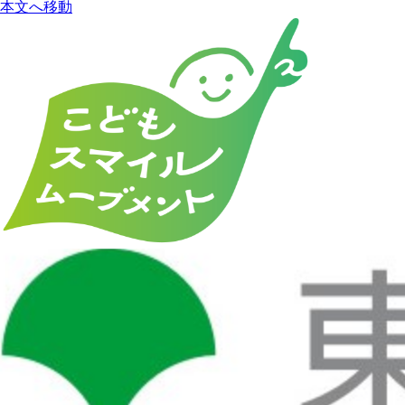
本文へ移動