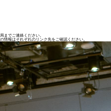
局までご連絡ください。
の情報はそれぞれのリンク先をご確認ください。