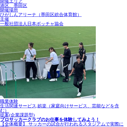
開催エリア
港区、墨田区
開催場所
ひがしんアリーナ（墨田区総合体育館）
主催
一般社団法人日本ボッチャ協会
職業体験
生活関連サービス,娯楽（家庭向けサービス、芸能などを含
む）
提案(企業課題型)
プロサッカークラブのお仕事を体験してみよう！
【全体概要】 サッカーの試合が行われるスタジアムで実際に