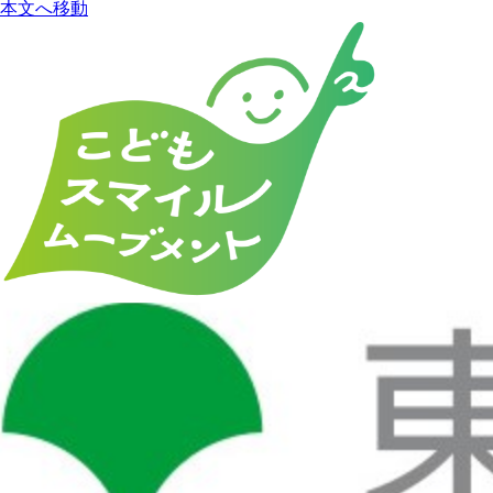
本文へ移動