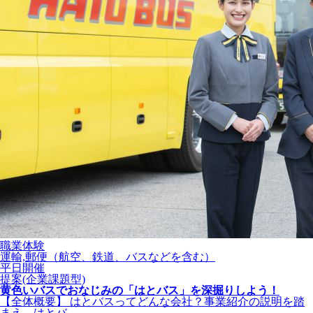
職業体験
運輸,郵便（航空、鉄道、バスなどを含む）
平日開催
提案(企業課題型)
黄色いバスでおなじみの「はとバス」を深掘りしよう！
【全体概要】 はとバスってどんな会社？事業紹介の説明を踏
まえ、はとバ...