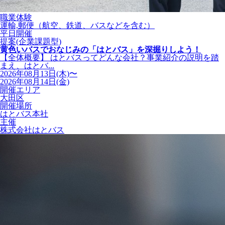
職業体験
運輸,郵便（航空、鉄道、バスなどを含む）
平日開催
提案(企業課題型)
黄色いバスでおなじみの「はとバス」を深掘りしよう！
【全体概要】 はとバスってどんな会社？事業紹介の説明を踏
まえ、はとバ...
2026年08月13日(木)〜
2026年08月14日(金)
開催エリア
大田区
開催場所
はとバス本社
主催
株式会社はとバス