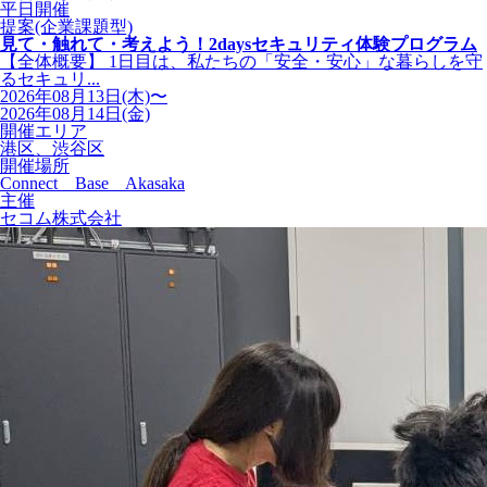
平日開催
提案(企業課題型)
見て・触れて・考えよう！2daysセキュリティ体験プログラム
【全体概要】 1日目は、私たちの「安全・安心」な暮らしを守
るセキュリ...
2026年08月13日(木)〜
2026年08月14日(金)
開催エリア
港区、渋谷区
開催場所
Connect Base Akasaka
主催
セコム株式会社