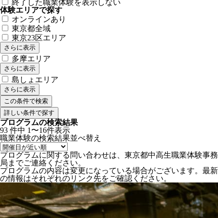
終了した職業体験を表示しない
体験エリアで探す
オンラインあり
東京都全域
東京23区エリア
さらに表示
多摩エリア
さらに表示
島しょエリア
さらに表示
詳しい条件で探す
プログラムの検索結果
93
件中
1〜16件表示
職業体験の検索結果
並べ替え
プログラムに関する問い合わせは、東京都中高生職業体験事務
局までご連絡ください。
プログラムの内容は変更になっている場合がございます。最新
の情報はそれぞれのリンク先をご確認ください。