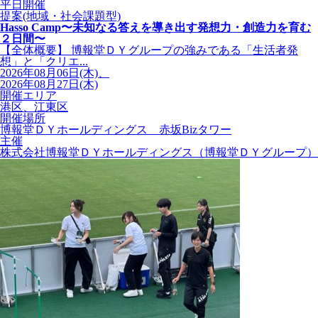
平日開催
提案(地域・社会課題型)
Hasso Camp〜未知なる答えを導き出す発想力・創造力を育む
２日間〜
【全体概要】 博報堂ＤＹグループの強みである「生活者発
想」と「クリエ...
2026年08月06日(木)、
2026年08月27日(木)
開催エリア
港区、江東区
開催場所
博報堂ＤＹホールディングス 赤坂Bizタワー
主催
株式会社博報堂ＤＹホールディングス（博報堂ＤＹグループ）