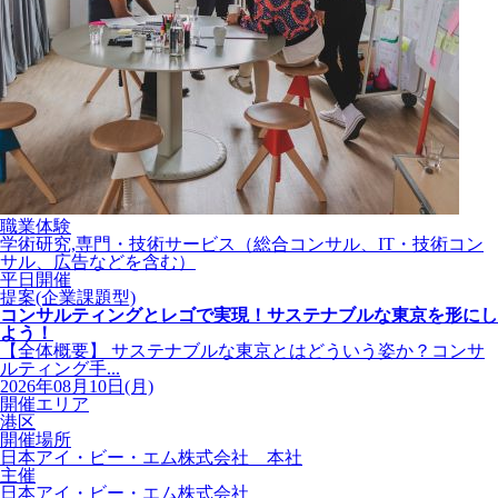
職業体験
学術研究,専門・技術サービス（総合コンサル、IT・技術コン
サル、広告などを含む）
平日開催
提案(企業課題型)
コンサルティングとレゴで実現！サステナブルな東京を形にし
よう！
【全体概要】 サステナブルな東京とはどういう姿か？コンサ
ルティング手...
2026年08月10日(月)
開催エリア
港区
開催場所
日本アイ・ビー・エム株式会社 本社
主催
日本アイ・ビー・エム株式会社