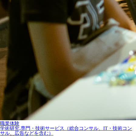
職業体験
学術研究,専門・技術サービス（総合コンサル、IT・技術コン
サル、広告などを含む）