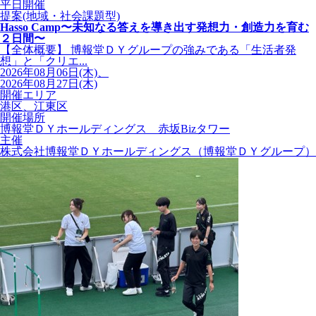
平日開催
提案(地域・社会課題型)
Hasso Camp〜未知なる答えを導き出す発想力・創造力を育む
２日間〜
【全体概要】 博報堂ＤＹグループの強みである「生活者発
想」と「クリエ...
2026年08月06日(木)、
2026年08月27日(木)
開催エリア
港区、江東区
開催場所
博報堂ＤＹホールディングス 赤坂Bizタワー
主催
株式会社博報堂ＤＹホールディングス（博報堂ＤＹグループ）