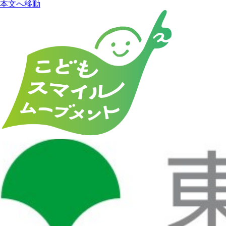
本文へ移動