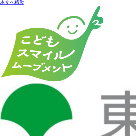
本文へ移動