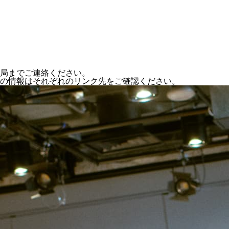
局までご連絡ください。
の情報はそれぞれのリンク先をご確認ください。