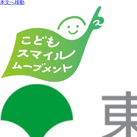
本文へ移動