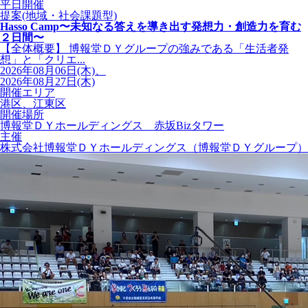
平日開催
提案(地域・社会課題型)
Hasso Camp〜未知なる答えを導き出す発想力・創造力を育む
２日間〜
【全体概要】 博報堂ＤＹグループの強みである「生活者発
想」と「クリエ...
2026年08月06日(木)、
2026年08月27日(木)
開催エリア
港区、江東区
開催場所
博報堂ＤＹホールディングス 赤坂Bizタワー
主催
株式会社博報堂ＤＹホールディングス（博報堂ＤＹグループ）