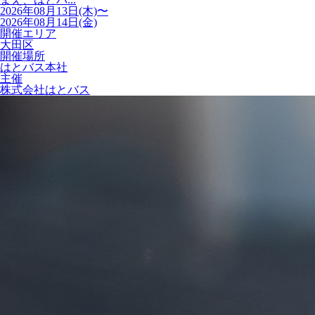
2026年08月13日(木)〜
2026年08月14日(金)
開催エリア
大田区
開催場所
はとバス本社
主催
株式会社はとバス