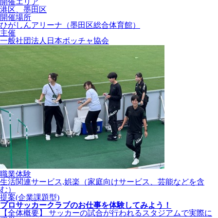
開催エリア
港区、墨田区
開催場所
ひがしんアリーナ（墨田区総合体育館）
主催
一般社団法人日本ボッチャ協会
職業体験
生活関連サービス,娯楽（家庭向けサービス、芸能などを含
む）
提案(企業課題型)
プロサッカークラブのお仕事を体験してみよう！
【全体概要】 サッカーの試合が行われるスタジアムで実際に