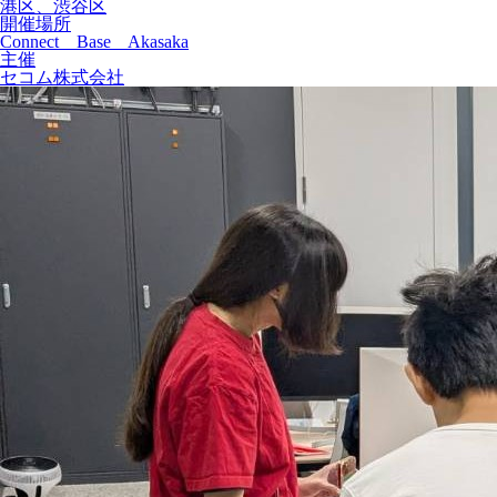
港区、渋谷区
開催場所
Connect Base Akasaka
主催
セコム株式会社