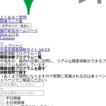
よくあるご質問
関連リンク集
文字サイズ・色合い
都庁総合ホームページ
読み上げる
Language
トップページ
中高生職業体験サイト Job EX
職業体験プログラム一覧
職業体験プログラム一覧
中高生が、都内の企業に訪問し、リアルな職業体験ができるプ
ログラムを紹介しています。
職業体験プログラムを探す
体験期間で探す
（あくまで期間になりますので実際に実施される日は各イベン
トページでご確認ください）
～
平日開催
土日祝開催