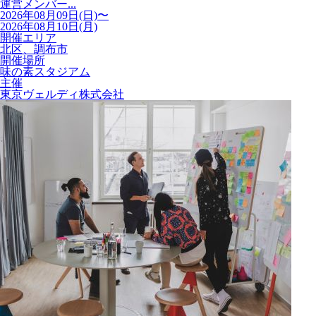
運営メンバー...
2026年08月09日(日)〜
2026年08月10日(月)
開催エリア
北区、調布市
開催場所
味の素スタジアム
主催
東京ヴェルディ株式会社