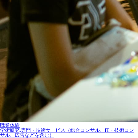
職業体験
学術研究,専門・技術サービス（総合コンサル、IT・技術コン
サル、広告などを含む）