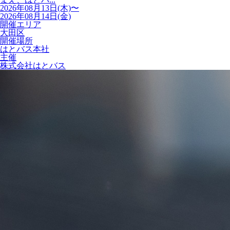
2026年08月13日(木)〜
2026年08月14日(金)
開催エリア
大田区
開催場所
はとバス本社
主催
株式会社はとバス