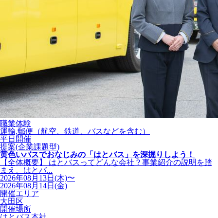
職業体験
運輸,郵便（航空、鉄道、バスなどを含む）
平日開催
提案(企業課題型)
黄色いバスでおなじみの「はとバス」を深掘りしよう！
【全体概要】 はとバスってどんな会社？事業紹介の説明を踏
まえ、はとバ...
2026年08月13日(木)〜
2026年08月14日(金)
開催エリア
大田区
開催場所
はとバス本社