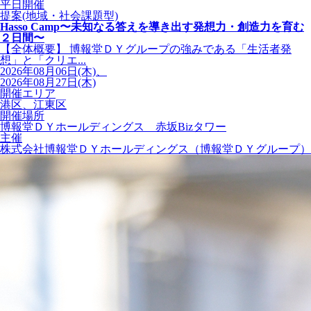
平日開催
提案(地域・社会課題型)
Hasso Camp〜未知なる答えを導き出す発想力・創造力を育む
２日間〜
【全体概要】 博報堂ＤＹグループの強みである「生活者発
想」と「クリエ...
2026年08月06日(木)、
2026年08月27日(木)
開催エリア
港区、江東区
開催場所
博報堂ＤＹホールディングス 赤坂Bizタワー
主催
株式会社博報堂ＤＹホールディングス（博報堂ＤＹグループ）