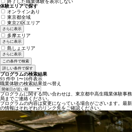
終了した職業体験を表示しない
体験エリアで探す
オンラインあり
東京都全域
東京23区エリア
さらに表示
多摩エリア
さらに表示
島しょエリア
さらに表示
詳しい条件で探す
プログラムの検索結果
93
件中
1〜16件表示
職業体験の検索結果
並べ替え
プログラムに関する問い合わせは、東京都中高生職業体験事務
局までご連絡ください。
プログラムの内容は変更になっている場合がございます。最新
の情報はそれぞれのリンク先をご確認ください。