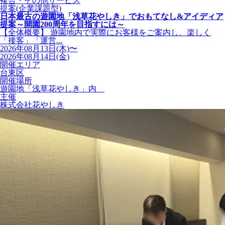
複合・その他サービス
提案(企業課題型)
日本最古の遊園地「浅草花やしき」でおもてなし&アイディア
提案～開園200周年を目指すには～
【全体概要】 遊園地内で実際にお客様をご案内し、楽しく
「接客」「運営...
2026年08月13日(木)〜
2026年08月14日(金)
開催エリア
台東区
開催場所
遊園地「浅草花やしき」内
主催
株式会社花やしき