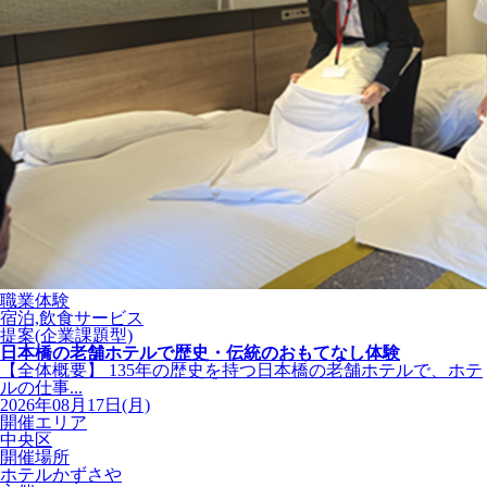
職業体験
宿泊,飲食サービス
提案(企業課題型)
日本橋の老舗ホテルで歴史・伝統のおもてなし体験
【全体概要】 135年の歴史を持つ日本橋の老舗ホテルで、ホテ
ルの仕事...
2026年08月17日(月)
開催エリア
中央区
開催場所
ホテルかずさや