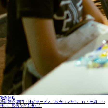
職業体験
学術研究,専門・技術サービス（総合コンサル、IT・技術コン
サル、広告などを含む）