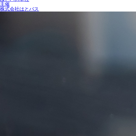
主催
株式会社はとバス