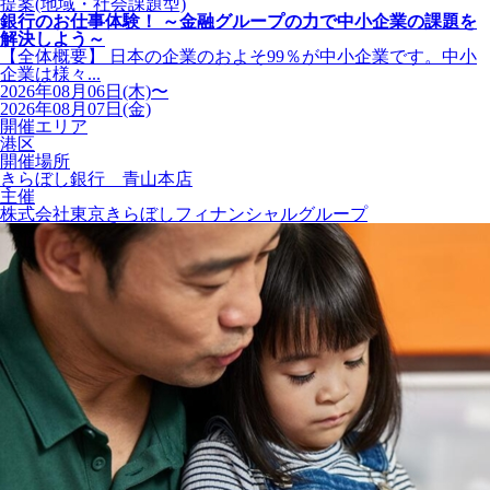
提案(地域・社会課題型)
銀行のお仕事体験！ ～金融グループの力で中小企業の課題を
解決しよう～
【全体概要】 日本の企業のおよそ99％が中小企業です。中小
企業は様々...
2026年08月06日(木)〜
2026年08月07日(金)
開催エリア
港区
開催場所
きらぼし銀行 青山本店
主催
株式会社東京きらぼしフィナンシャルグループ