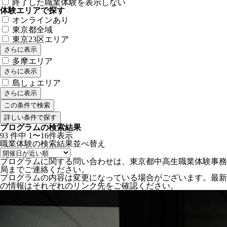
終了した職業体験を表示しない
体験エリアで探す
オンラインあり
東京都全域
東京23区エリア
さらに表示
多摩エリア
さらに表示
島しょエリア
さらに表示
詳しい条件で探す
プログラムの検索結果
93
件中
1〜16件表示
職業体験の検索結果
並べ替え
プログラムに関する問い合わせは、東京都中高生職業体験事務
局までご連絡ください。
プログラムの内容は変更になっている場合がございます。最新
の情報はそれぞれのリンク先をご確認ください。