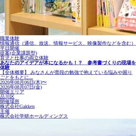
職業体験
情報通信（通信、放送、情報サービス、映像製作などを含む）
平日開催
提案(企業課題型)
育児と仕事の両立体験
あなたのアイデアが本になるかも！？ 参考書づくりの現場を
体験
【全体概要】 みなさんが普段の勉強で抱えている悩みや困り
ごとをもとに...
2026年08月06日(木)〜
2026年08月07日(金)
開催エリア
品川区
開催場所
株式会社Gakken
主催
株式会社学研ホールディングス