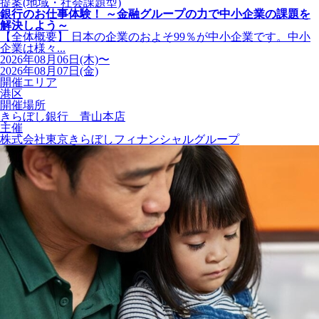
提案(地域・社会課題型)
銀行のお仕事体験！ ～金融グループの力で中小企業の課題を
解決しよう～
【全体概要】 日本の企業のおよそ99％が中小企業です。中小
企業は様々...
2026年08月06日(木)〜
2026年08月07日(金)
開催エリア
港区
開催場所
きらぼし銀行 青山本店
主催
株式会社東京きらぼしフィナンシャルグループ