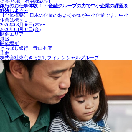
提案(地域・社会課題型)
銀行のお仕事体験！ ～金融グループの力で中小企業の課題を
解決しよう～
【全体概要】 日本の企業のおよそ99％が中小企業です。中小
企業は様々...
2026年08月06日(木)〜
2026年08月07日(金)
開催エリア
港区
開催場所
きらぼし銀行 青山本店
主催
株式会社東京きらぼしフィナンシャルグループ