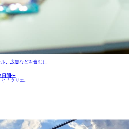
サル、広告などを含む）
２日間〜
「クリエ...