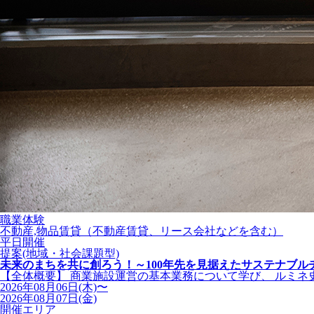
職業体験
不動産,物品賃貸（不動産賃貸、リース会社などを含む）
平日開催
提案(地域・社会課題型)
未来のまちを共に創ろう！～100年先を見据えたサステナブル
【全体概要】 商業施設運営の基本業務について学び、 ルミネ史上
2026年08月06日(木)〜
2026年08月07日(金)
開催エリア