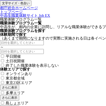
文字サイズ・色合い
都庁総合ホームページ
トップページ
中高生職業体験サイト Job EX
職業体験プログラム一覧
職業体験プログラム一覧
中高生が、都内の企業に訪問し、リアルな職業体験ができるプ
職業体験プログラムを探す
体験期間で探す
（あくまで期間になりますので実際に実施される日は各イベン
～
平日開催
土日祝開催
終了した職業体験を表示しない
体験エリアで探す
オンラインあり
東京都全域
東京23区エリア
さらに表示
多摩エリア
さらに表示
島しょエリア