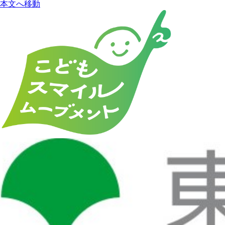
本文へ移動