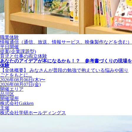
職業体験
情報通信（通信、放送、情報サービス、映像製作などを含む）
平日開催
提案(企業課題型)
育児と仕事の両立体験
あなたのアイデアが本になるかも！？ 参考書づくりの現場を
体験
【全体概要】 みなさんが普段の勉強で抱えている悩みや困り
ごとをもとに...
2026年08月06日(木)〜
2026年08月07日(金)
開催エリア
品川区
開催場所
株式会社Gakken
主催
株式会社学研ホールディングス