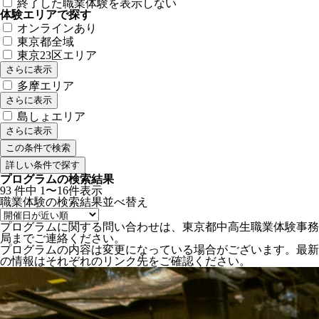
終了した職業体験を表示しない
体験エリアで探す
オンラインあり
東京都全域
東京23区エリア
さらに表示
多摩エリア
さらに表示
島しょエリア
さらに表示
詳しい条件で探す
プログラムの検索結果
93
件中
1〜16件表示
職業体験の検索結果
並べ替え
プログラムに関する問い合わせは、東京都中高生職業体験事務
局までご連絡ください。
プログラムの内容は変更になっている場合がございます。最新
の情報はそれぞれのリンク先をご確認ください。