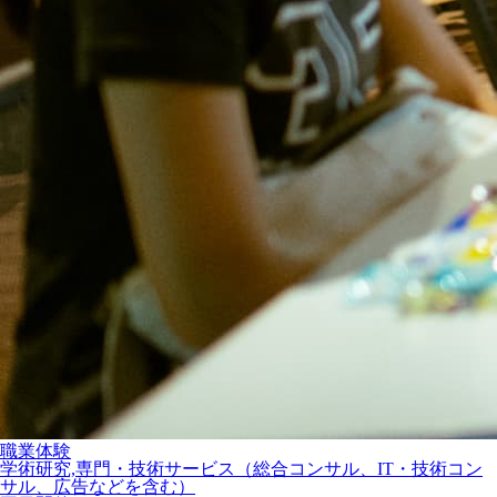
職業体験
学術研究,専門・技術サービス（総合コンサル、IT・技術コン
サル、広告などを含む）