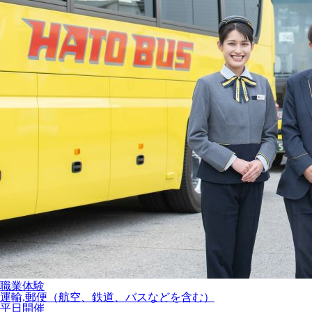
職業体験
運輸,郵便（航空、鉄道、バスなどを含む）
平日開催