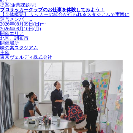
む）
提案(企業課題型)
プロサッカークラブのお仕事を体験してみよう！
【全体概要】 サッカーの試合が行われるスタジアムで実際に
運営メンバー...
2026年08月09日(日)〜
2026年08月10日(月)
開催エリア
北区、調布市
開催場所
味の素スタジアム
主催
東京ヴェルディ株式会社