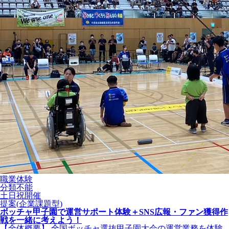
職業体験
分類不能
土日祝開催
提案(企業課題型)
ボッチャ甲子園で運営サポート体験＋SNS広報・ファン獲得作
戦を一緒に考えよう！
【全体概要】 全国ボッチャ選抜甲子園大会の運営業務を体験