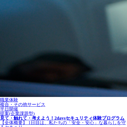
職業体験
複合・その他サービス
平日開催
提案(企業課題型)
見て・触れて・考えよう！2daysセキュリティ体験プログラム
【全体概要】 1日目は、私たちの「安全・安心」な暮らしを守