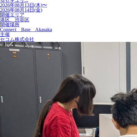
るセキュリ...
2026年08月13日(木)〜
2026年08月14日(金)
開催エリア
港区、渋谷区
開催場所
Connect Base Akasaka
主催
セコム株式会社