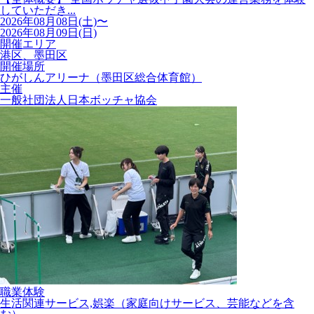
していただき...
2026年08月08日(土)〜
2026年08月09日(日)
開催エリア
港区、墨田区
開催場所
ひがしんアリーナ（墨田区総合体育館）
主催
一般社団法人日本ボッチャ協会
職業体験
生活関連サービス,娯楽（家庭向けサービス、芸能などを含