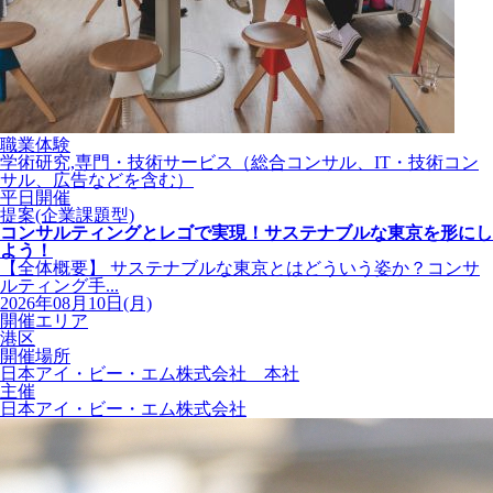
職業体験
学術研究,専門・技術サービス（総合コンサル、IT・技術コン
サル、広告などを含む）
平日開催
提案(企業課題型)
コンサルティングとレゴで実現！サステナブルな東京を形にし
よう！
【全体概要】 サステナブルな東京とはどういう姿か？コンサ
ルティング手...
2026年08月10日(月)
開催エリア
港区
開催場所
日本アイ・ビー・エム株式会社 本社
主催
日本アイ・ビー・エム株式会社