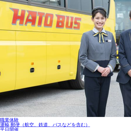
職業体験
運輸,郵便（航空、鉄道、バスなどを含む）
平日開催