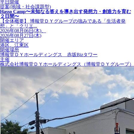
平日開催
提案(地域・社会課題型)
Hasso Camp〜未知なる答えを導き出す発想力・創造力を育む
２日間〜
【全体概要】 博報堂ＤＹグループの強みである「生活者発
想」と「クリエ...
2026年08月06日(木)、
2026年08月27日(木)
開催エリア
港区、江東区
開催場所
博報堂ＤＹホールディングス 赤坂Bizタワー
主催
株式会社博報堂ＤＹホールディングス（博報堂ＤＹグループ）