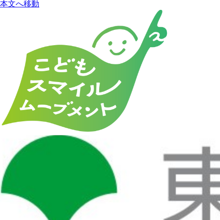
本文へ移動