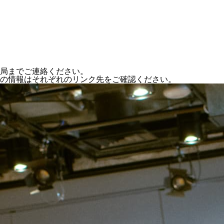
局までご連絡ください。
の情報はそれぞれのリンク先をご確認ください。