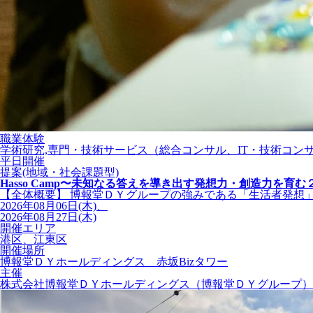
職業体験
学術研究,専門・技術サービス（総合コンサル、IT・技術コン
平日開催
提案(地域・社会課題型)
Hasso Camp〜未知なる答えを導き出す発想力・創造力を育む
【全体概要】 博報堂ＤＹグループの強みである「生活者発想」と
2026年08月06日(木)、
2026年08月27日(木)
開催エリア
港区、江東区
開催場所
博報堂ＤＹホールディングス 赤坂Bizタワー
主催
株式会社博報堂ＤＹホールディングス（博報堂ＤＹグループ）