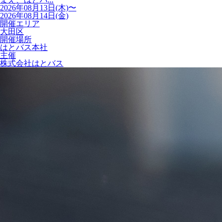
2026年08月13日(木)〜
2026年08月14日(金)
開催エリア
大田区
開催場所
はとバス本社
主催
株式会社はとバス