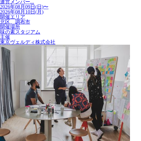
運営メンバー...
2026年08月09日(日)〜
2026年08月10日(月)
開催エリア
北区、調布市
開催場所
味の素スタジアム
主催
東京ヴェルディ株式会社