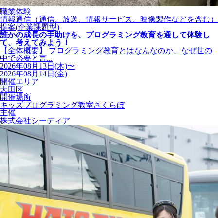
職業体験
情報通信（通信、放送、情報サービス、映像製作などを含む）
提案(企業課題型)
誰かの成長の手助けを、プログラミング教育を通して体験し
て、考えてみよう！
【全体概要】 プログラミング教育とはなんなのか、なぜ世の
中で必要と言...
2026年08月13日(木)〜
2026年08月14日(金)
開催エリア
大田区
開催場所
キッズプログラミング教室さくらぼ
主催
株式会社シーディア