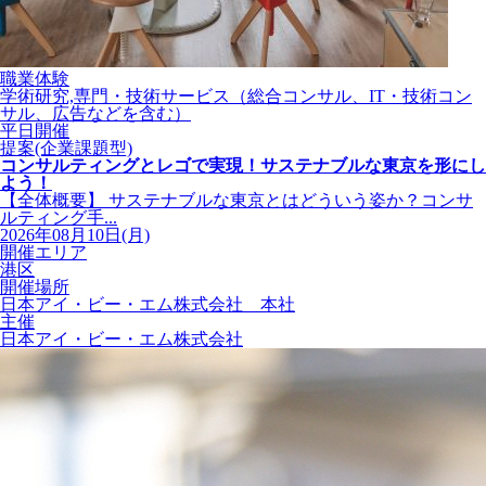
職業体験
学術研究,専門・技術サービス（総合コンサル、IT・技術コン
サル、広告などを含む）
平日開催
提案(企業課題型)
コンサルティングとレゴで実現！サステナブルな東京を形にし
よう！
【全体概要】 サステナブルな東京とはどういう姿か？コンサ
ルティング手...
2026年08月10日(月)
開催エリア
港区
開催場所
日本アイ・ビー・エム株式会社 本社
主催
日本アイ・ビー・エム株式会社