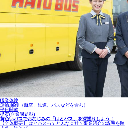
職業体験
運輸,郵便（航空、鉄道、バスなどを含む）
平日開催
提案(企業課題型)
黄色いバスでおなじみの「はとバス」を深掘りしよう！
【全体概要】 はとバスってどんな会社？事業紹介の説明を踏
まえ、はとバ...