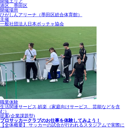
開催エリア
港区、墨田区
開催場所
ひがしんアリーナ（墨田区総合体育館）
主催
一般社団法人日本ボッチャ協会
職業体験
生活関連サービス,娯楽（家庭向けサービス、芸能などを含
む）
提案(企業課題型)
プロサッカークラブのお仕事を体験してみよう！
【全体概要】 サッカーの試合が行われるスタジアムで実際に