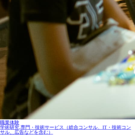
職業体験
学術研究,専門・技術サービス（総合コンサル、IT・技術コン
サル、広告などを含む）