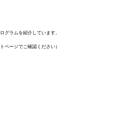
ログラムを紹介しています。
トページでご確認ください）