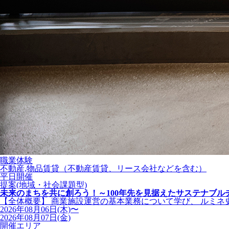
職業体験
不動産,物品賃貸（不動産賃貸、リース会社などを含む）
平日開催
提案(地域・社会課題型)
未来のまちを共に創ろう！～100年先を見据えたサステナブル
【全体概要】 商業施設運営の基本業務について学び、 ルミネ史上
2026年08月06日(木)〜
2026年08月07日(金)
開催エリア