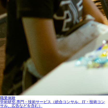
職業体験
学術研究,専門・技術サービス（総合コンサル、IT・技術コン
サル、広告などを含む）