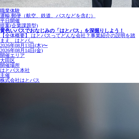
職業体験
運輸,郵便（航空、鉄道、バスなどを含む）
平日開催
提案(企業課題型)
黄色いバスでおなじみの「はとバス」を深掘りしよう！
【全体概要】 はとバスってどんな会社？事業紹介の説明を踏
まえ、はとバ...
2026年08月13日(木)〜
2026年08月14日(金)
開催エリア
大田区
開催場所
はとバス本社
主催
株式会社はとバス