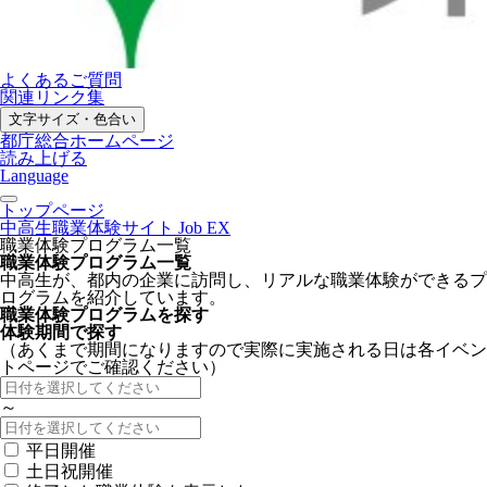
よくあるご質問
関連リンク集
文字サイズ・色合い
都庁総合ホームページ
読み上げる
Language
トップページ
中高生職業体験サイト Job EX
職業体験プログラム一覧
職業体験プログラム一覧
中高生が、都内の企業に訪問し、リアルな職業体験ができるプ
ログラムを紹介しています。
職業体験プログラムを探す
体験期間で探す
（あくまで期間になりますので実際に実施される日は各イベン
トページでご確認ください）
～
平日開催
土日祝開催