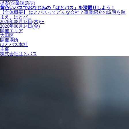
提案(企業課題型)
黄色いバスでおなじみの「はとバス」を深掘りしよう！
【全体概要】 はとバスってどんな会社？事業紹介の説明を踏
まえ、はとバ...
2026年08月13日(木)〜
2026年08月14日(金)
開催エリア
大田区
開催場所
はとバス本社
主催
株式会社はとバス