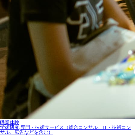
職業体験
学術研究,専門・技術サービス（総合コンサル、IT・技術コン
サル、広告などを含む）