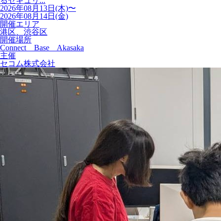
るセキュリ...
2026年08月13日(木)〜
2026年08月14日(金)
開催エリア
港区、渋谷区
開催場所
Connect Base Akasaka
主催
セコム株式会社