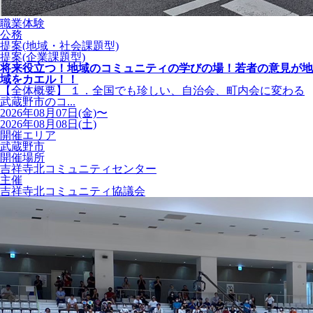
職業体験
公務
提案(地域・社会課題型)
提案(企業課題型)
将来役立つ！地域のコミュニティの学びの場！若者の意見が地
域をカエル！！
【全体概要】 １．全国でも珍しい、自治会、町内会に変わる
武蔵野市のコ...
2026年08月07日(金)〜
2026年08月08日(土)
開催エリア
武蔵野市
開催場所
吉祥寺北コミュニティセンター
主催
吉祥寺北コミュニティ協議会